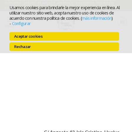
Ir
COMPRA ONLINE EL MEJOR MARISCO Y ELIGE LA FECHA DE
Usamos cookies para brindarle la mejor experiencia en línea. Al
ENTREGA
al
utilizar nuestro sitio web, acepta nuestro uso de cookies de
acuerdo con nuestra política de cookies. (
más información
)
contenido
-
Configurar
MENÚ
Aceptar cookies
Rechazar
C/ Angosta 43, Isla Cristina, Huelva