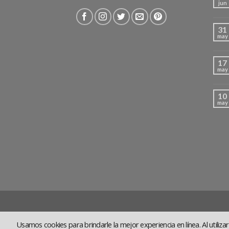
jun
31
may
17
may
10
may
Usamos cookies para brindarle la mejor experiencia en línea. Al utiliz
CONTACTO
HABLAN DE NOSOTROS
AVISO LEG