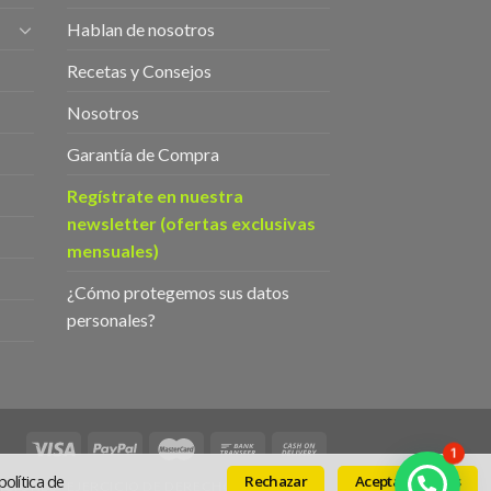
Hablan de nosotros
Recetas y Consejos
Nosotros
Garantía de Compra
Regístrate en nuestra
newsletter (ofertas exclusivas
mensuales)
¿Cómo protegemos sus datos
personales?
1
olítica de
Rechazar
Aceptar cookies
ICIONES
EJERCICIO DE DERECHOS