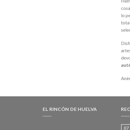
Hemo
cosa
lo p
tota
sele
Disf
arte
devo
auté
Aním
EL RINCÓN DE HUELVA
REC
07