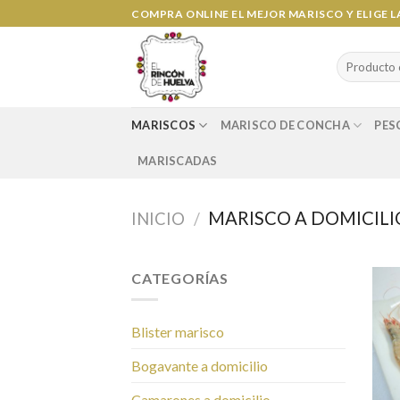
Ir
COMPRA ONLINE EL MEJOR MARISCO Y ELIGE 
al
contenido
Search
for:
MARISCOS
MARISCO DE CONCHA
PES
MARISCADAS
MARISCO A DOMICILI
INICIO
/
CATEGORÍAS
Blister marisco
Bogavante a domicilio
Camarones a domicilio