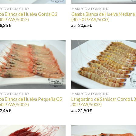
SCO A DOMICILIO
MARISCO A DOMICILIO
a Blanca de Huelva Gorda G3
Gamba Blanca de Huelva Mediana
40 PZAS/500G)
(40-50 PZAS/500G)
8,35 €
20,65 €
desde
Añadir a
Añad
favoritos
favor
SCO A DOMICILIO
MARISCO A DOMICILIO
a Blanca de Huelva Pequeña G5
Langostino de Sanlúcar Gordo L3
60 PZAS/500G)
30 PZAS/500G)
2,46 €
31,50 €
desde