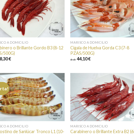
Añadir a
Añad
favoritos
favor
SCO A DOMICILIO
MARISCO A DOMICILIO
binero o Brillante Gordo B3 (8-12
Cigala de Huelva Gorda C3 (7-8
S/500G)
PZAS/500G)
8,30 €
44,10 €
desde
rta!
Añadir a
Añad
favoritos
favor
SCO A DOMICILIO
MARISCO A DOMICILIO
ostino de Sanlúcar Tronco L1 (10-
Carabinero o Brillante Extra B2 (