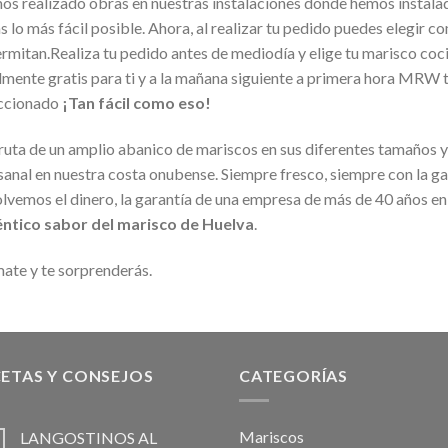
s realizado obras en nuestras instalaciones donde hemos instala
s lo más fácil posible. Ahora, al realizar tu pedido puedes elegir 
ermitan.Realiza tu pedido antes de mediodía y elige tu marisco co
lmente gratis para ti y a la mañana siguiente a primera hora MRW t
ccionado
¡Tan fácil como eso!
ruta de un amplio abanico de mariscos en sus diferentes tamaños 
sanal en nuestra costa onubense. Siempre fresco, siempre con la gara
lvemos el dinero, la garantía de una empresa de más de 40 años en 
ntico sabor del marisco de Huelva
.
ate y te sorprenderás.
ETAS Y CONSEJOS
CATEGORÍAS
Mariscos
LANGOSTINOS AL