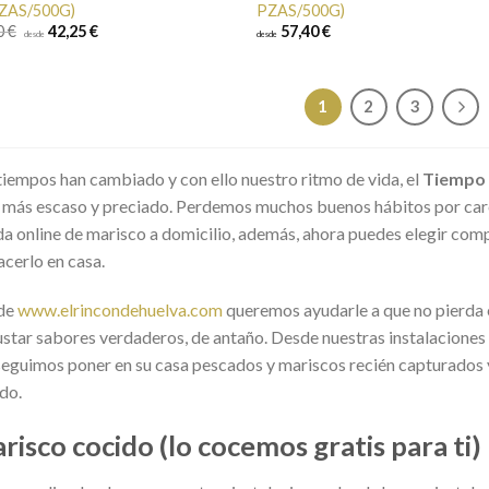
ZAS/500G)
PZAS/500G)
0 €
42,25 €
57,40 €
desde
desde
1
2
3
tiempos han cambiado y con ello nuestro ritmo de vida, el
Tiempo
 más escaso y preciado. Perdemos muchos buenos hábitos por carec
da online de marisco a domicilio, además, ahora puedes elegir com
acerlo en casa.
de
www.elrincondehuelva.com
queremos ayudarle a que no pierda 
star sabores verdaderos, de antaño. Desde nuestras instalaciones
eguimos poner en su casa pescados y mariscos recién capturados 
do.
risco cocido (lo cocemos gratis para ti)