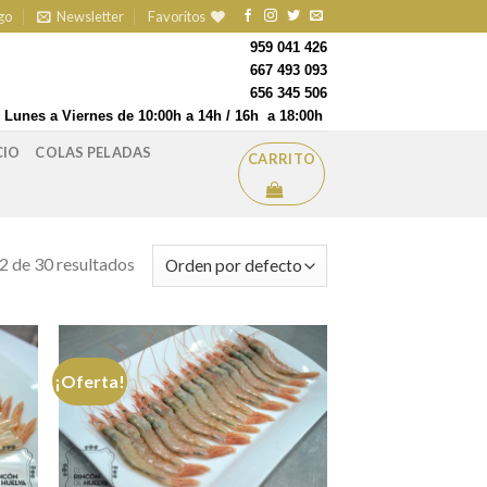
go
Newsletter
Favoritos
959 041 426
667 493 093
656 345 506
Lunes a Viernes de 10:00h a 14h / 16h a 18:00h
CIO
COLAS PELADAS
CARRITO
 de 30 resultados
¡Oferta!
ir a
Añadir a
itos
favoritos