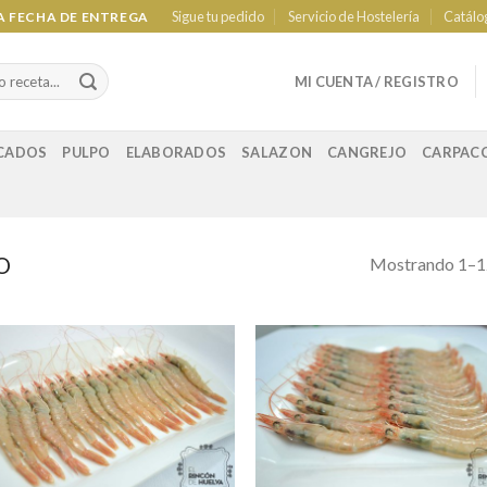
Sigue tu pedido
Servicio de Hostelería
Catálo
LA FECHA DE ENTREGA
MI CUENTA / REGISTRO
CADOS
PULPO
ELABORADOS
SALAZON
CANGREJO
CARPAC
O
Mostrando 1–12
Añadir a
Añad
favoritos
favor