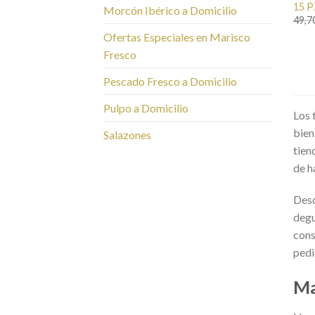
15 P
Morcón Ibérico a Domicilio
49,7
Ofertas Especiales en Marisco
Fresco
Pescado Fresco a Domicilio
Pulpo a Domicilio
Los 
bien
Salazones
tien
de h
Des
degu
cons
pedi
Ma