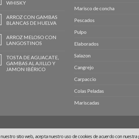
WHISKY
Marisco de concha
ARROZ CON GAMBAS
Pescados
BLANCAS DE HUELVA
Pulpo
ARROZ MELOSO CON
LANGOSTINOS
Elaborados
Salazon
TOSTA DE AGUACATE,
GAMBAS AL AJILLO Y
Cangrejo
JAMON IBÉRICO
Carpaccio
Colas Peladas
Mariscadas
ar nuestro sitio web, acepta nuestro uso de cookies de acuerdo con nuestra p
AL
COOKIES
POLÍTICA DE PRIVACIDAD
COVID-19
TÉRMINOS Y COND