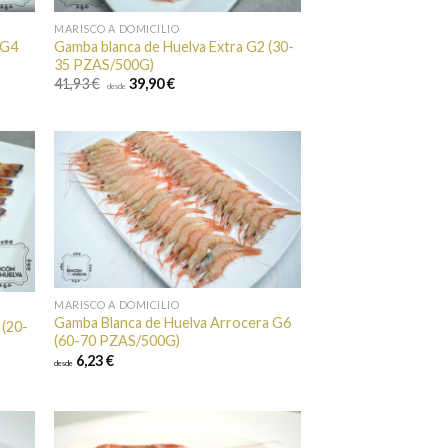
MARISCO A DOMICILIO
 G4
Gamba blanca de Huelva Extra G2 (30-
35 PZAS/500G)
41,93 €
39,90 €
desde
ir a
Añadir a
itos
favoritos
MARISCO A DOMICILIO
Gamba Blanca de Huelva Arrocera G6
 (20-
(60-70 PZAS/500G)
6,23 €
desde