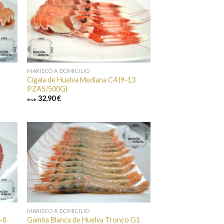
ir a
Añadir a
itos
favoritos
MARISCO A DOMICILIO
Cigala de Huelva Mediana C4 (9-13
PZAS/500G)
32,90 €
desde
ir a
Añadir a
itos
favoritos
MARISCO A DOMICILIO
6-8
Gamba Blanca de Huelva Tronco G1