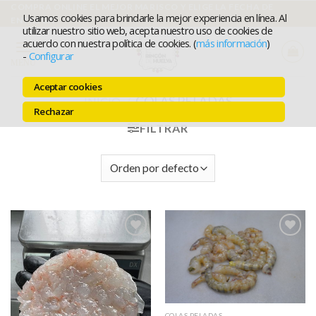
Ir
COMPRA ONLINE EL MEJOR MARISCO Y ELIGE LA FECHA DE
Usamos cookies para brindarle la mejor experiencia en línea. Al
ENTREGA
al
utilizar nuestro sitio web, acepta nuestro uso de cookies de
acuerdo con nuestra política de cookies. (
más información
)
contenido
-
Configurar
MENÚ
Aceptar cookies
COLAS PELADAS
INICIO
/
Rechazar
FILTRAR
Añadir a
Añadir a
favoritos
favoritos
COLAS PELADAS