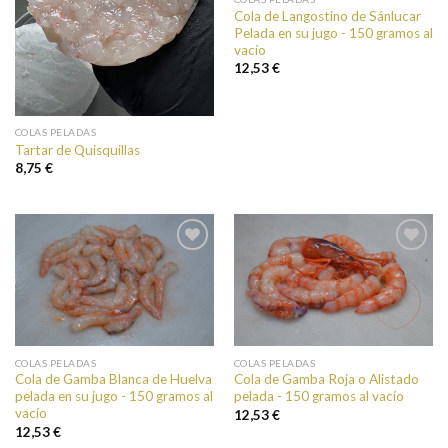
Cola de Langostino de Sánlucar
Pelada en su jugo - 150 gramos al
vacío
12,53 €
COLAS PELADAS
Tartar de Quisquillas
8,75 €
Añadir a
Añadir a
favoritos
favoritos
COLAS PELADAS
COLAS PELADAS
Cola de Gamba Blanca de Huelva
Cola de Gamba Roja o Alistado
pelada en su jugo - 150 gramos al
pelada - 150 gramos al vacío
vacío
12,53 €
12,53 €