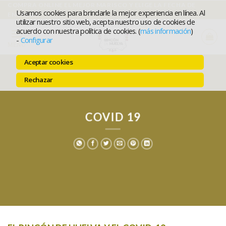
Ir
COMPRA ONLINE EL MEJOR MARISCO Y ELIGE LA FECHA DE
Usamos cookies para brindarle la mejor experiencia en línea. Al
ENTREGA
al
utilizar nuestro sitio web, acepta nuestro uso de cookies de
acuerdo con nuestra política de cookies. (
más información
)
contenido
-
Configurar
MENÚ
Aceptar cookies
Rechazar
COVID 19