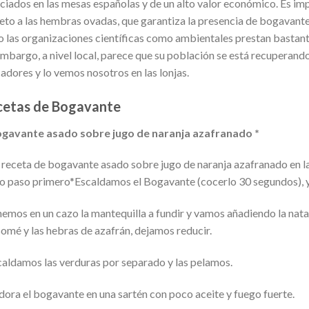
ciados en las mesas españolas y de un alto valor económico. Es im
eto a las hembras ovadas, que garantiza la presencia de bogavante 
o las organizaciones científicas como ambientales prestan bastante
embargo, a nivel local, parece que su población se está recuperando 
adores y lo vemos nosotros en las lonjas.
etas de Bogavante
ogavante asado sobre jugo de naranja azafranado *
 receta de bogavante asado sobre jugo de naranja azafranado en la
 paso primero*Escaldamos el Bogavante (cocerlo 30 segundos), y 
emos en un cazo la mantequilla a fundir y vamos añadiendo la nata 
omé y las hebras de azafrán, dejamos reducir.
caldamos las verduras por separado y las pelamos.
 dora el bogavante en una sartén con poco aceite y fuego fuerte.