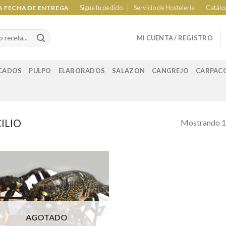
Sigue tu pedido
Servicio de Hostelería
Catálo
LA FECHA DE ENTREGA
MI CUENTA / REGISTRO
CADOS
PULPO
ELABORADOS
SALAZON
CANGREJO
CARPAC
ILIO
Mostrando 1–
Añadir a
favoritos
AGOTADO