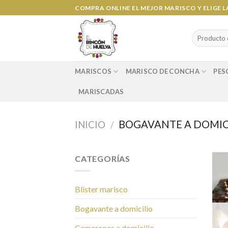
Ir
COMPRA ONLINE EL MEJOR MARISCO Y ELIGE 
al
contenido
Search
for:
MARISCOS
MARISCO DE CONCHA
PES
MARISCADAS
BOGAVANTE A DOMIC
INICIO
/
CATEGORÍAS
Blister marisco
Bogavante a domicilio
Camarones a domicilio