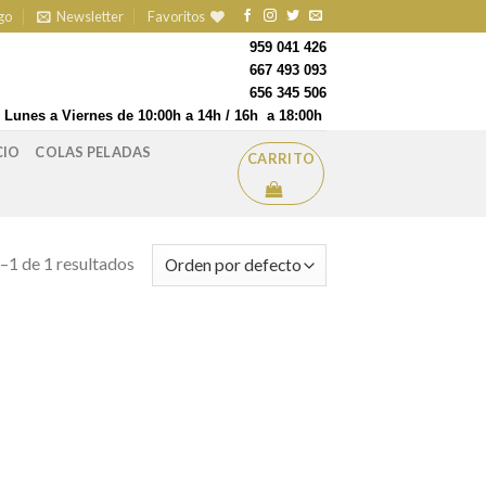
go
Newsletter
Favoritos
959 041 426
667 493 093
656 345 506
Lunes a Viernes de 10:00h a 14h / 16h a 18:00h
CIO
COLAS PELADAS
CARRITO
1 de 1 resultados