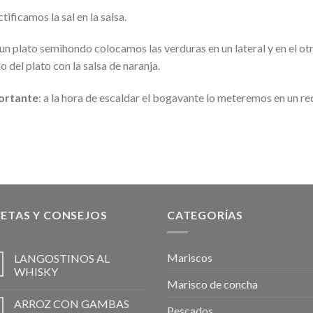
ctificamos la sal en la salsa.
 un plato semihondo colocamos las verduras en un lateral y en el ot
o del plato con la salsa de naranja.
ortante
: a
la hora de escaldar el bogavante lo meteremos en un rec
ETAS Y CONSEJOS
CATEGORÍAS
Mariscos
LANGOSTINOS AL
WHISKY
Marisco de concha
ARROZ CON GAMBAS
Pescados