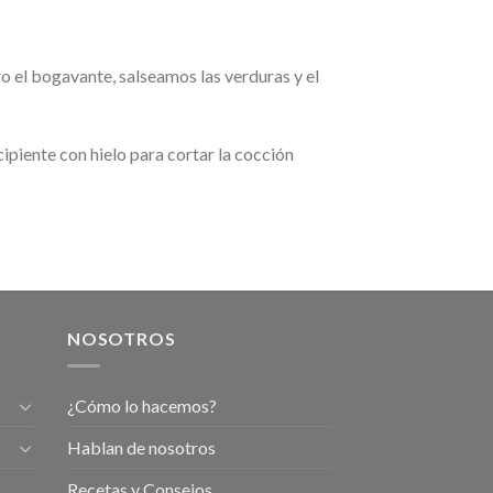
ro el bogavante, salseamos las verduras y el
ipiente con hielo para cortar la cocción
NOSOTROS
¿Cómo lo hacemos?
Hablan de nosotros
Recetas y Consejos