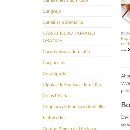
Cangrejo
Cañaillas a domicilio
CARABINERO TAMAÑO
BOGA
Boga
GRANDE
unid
6
Carabineros a domicilio
desde
Carpaccios
Cefalópodos
Ahor
Vive
Cigalas de Huelva a domicilio
pres
Colas Peladas
Bo
Coquinas de Huelva a domicilio
Envi
Elaborados
sepi
Gamba Blanca de Huelva a