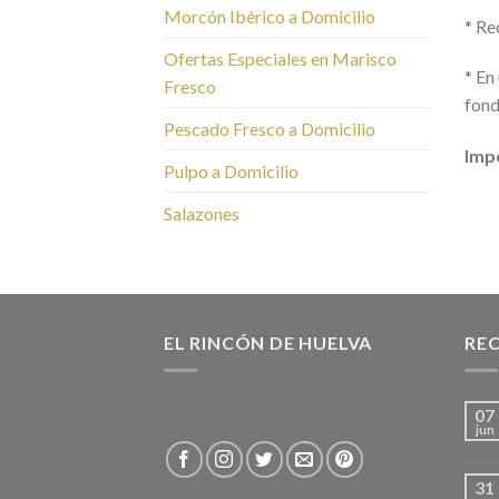
Morcón Ibérico a Domicilio
* Re
Ofertas Especiales en Marisco
* En
Fresco
fond
Pescado Fresco a Domicilio
Imp
Pulpo a Domicilio
Salazones
EL RINCÓN DE HUELVA
REC
07
jun
31