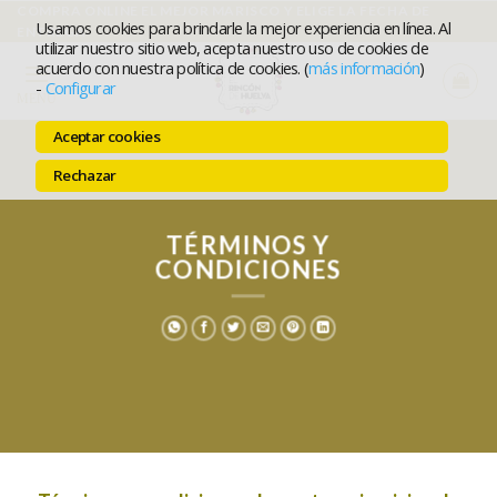
Ir
COMPRA ONLINE EL MEJOR MARISCO Y ELIGE LA FECHA DE
Usamos cookies para brindarle la mejor experiencia en línea. Al
ENTREGA
al
utilizar nuestro sitio web, acepta nuestro uso de cookies de
acuerdo con nuestra política de cookies. (
más información
)
contenido
-
Configurar
MENÚ
Aceptar cookies
Rechazar
TÉRMINOS Y
CONDICIONES