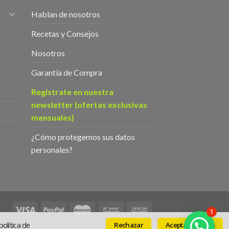
Hablan de nosotros
Recetas y Consejos
Nosotros
Garantía de Compra
Regístrate en nuestra
newsletter (ofertas exclusivas
mensuales)
¿Cómo protegemos sus datos
personales?
1
olítica de
Rechazar
Aceptar cookies
ICIONES
EJERCICIO DE DERECHOS