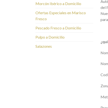
Auté
Morcón Ibérico a Domicilio
del 
Ofertas Especiales en Marisco
Nues
Fresco
para
Pescado Fresco a Domicilio
Pulpo a Domicilio
¿qui
Salazones
Nomb
Nomb
Cod
Zona
Met
Pres