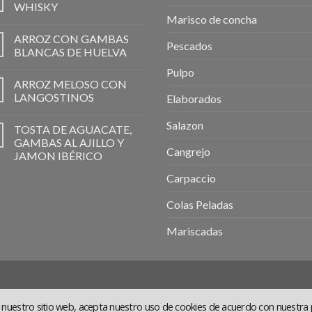
WHISKY
Marisco de concha
ARROZ CON GAMBAS
Pescados
BLANCAS DE HUELVA
Pulpo
ARROZ MELOSO CON
LANGOSTINOS
Elaborados
Salazon
TOSTA DE AGUACATE,
GAMBAS AL AJILLO Y
Cangrejo
JAMON IBÉRICO
Carpaccio
Colas Peladas
Mariscadas
ar nuestro sitio web, acepta nuestro uso de cookies de acuerdo con nuestra p
AL
COOKIES
POLÍTICA DE PRIVACIDAD
COVID-19
TÉRMINOS Y COND