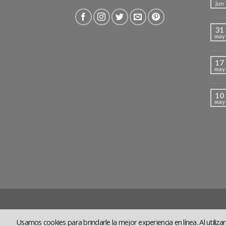
jun
31
may
17
may
10
may
Usamos cookies para brindarle la mejor experiencia en línea. Al utiliz
CONTACTO
HABLAN DE NOSOTROS
AVISO LEG