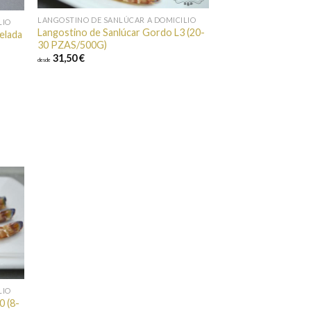
LANGOSTINO DE SANLÚCAR A DOMICILIO
LIO
Langostino de Sanlúcar Gordo L3 (20-
elada
30 PZAS/500G)
31,50 €
desde
ir a
itos
LIO
0 (8-