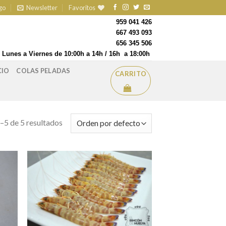
go
Newsletter
Favoritos
959 041 426
667 493 093
656 345 506
Lunes a Viernes de 10:00h a 14h / 16h a 18:00h
CIO
COLAS PELADAS
CARRITO
5 de 5 resultados
ir a
Añadir a
itos
favoritos