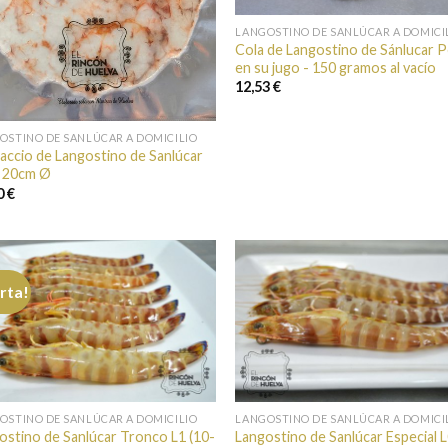
LANGOSTINO DE SANLÚCAR A DOMICI
Cola de Langostino de Sánlucar P
en su jugo - 150 gramos al vacío
12,53 €
OSTINO DE SANLÚCAR A DOMICILIO
accio de Langostino de Sanlúcar
 20cm Ø
0 €
rta!
Añadir a
Añad
favoritos
favor
OSTINO DE SANLÚCAR A DOMICILIO
LANGOSTINO DE SANLÚCAR A DOMICI
ostino de Sanlúcar Tronco L1 (10-
Langostino de Sanlúcar Especial L