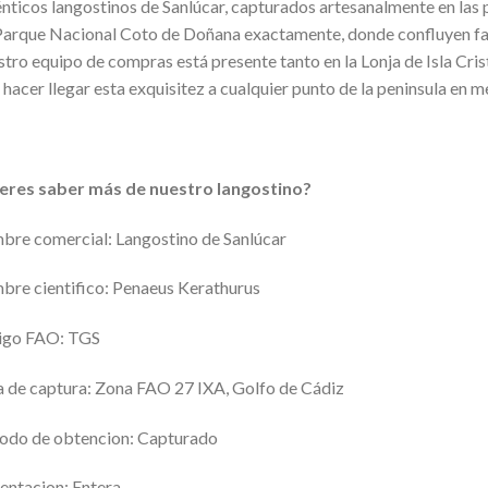
nticos langostinos de Sanlúcar, capturados artesanalmente en las pl
Parque Nacional Coto de Doñana exactamente, donde confluyen fae
tro equipo de compras está presente tanto en la Lonja de Isla Cri
 hacer llegar esta exquisitez a cualquier punto de la peninsula en 
eres saber más de nuestro langostino?
re comercial: Langostino de Sanlúcar
re cientifico: Penaeus Kerathurus
igo FAO: TGS
 de captura: Zona FAO 27 IXA, Golfo de Cádiz
odo de obtencion: Capturado
entacion: Entera