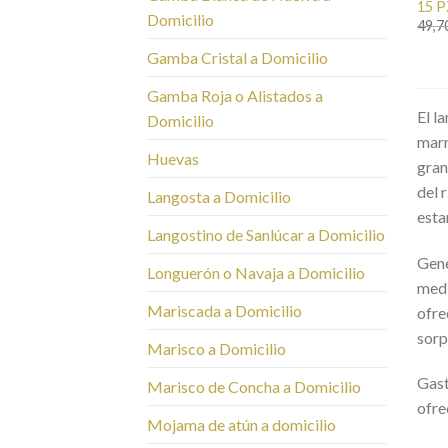
15 P
Domicilio
49,7
Gamba Cristal a Domicilio
Gamba Roja o Alistados a
El l
Domicilio
marr
Huevas
gran
del 
Langosta a Domicilio
esta
Langostino de Sanlúcar a Domicilio
Gene
Longuerón o Navaja a Domicilio
medi
Mariscada a Domicilio
ofre
sorp
Marisco a Domicilio
Gast
Marisco de Concha a Domicilio
ofre
Mojama de atún a domicilio