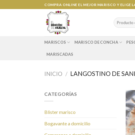
Ir
COMPRA ONLINE EL MEJOR MARISCO Y ELIGE 
al
contenido
Search
for:
MARISCOS
MARISCO DE CONCHA
PES
MARISCADAS
LANGOSTINO DE SAN
INICIO
/
CATEGORÍAS
Blister marisco
Bogavante a domicilio
Camarones a domicilio