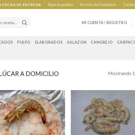
Sigue tu pedido
Servicio de Hostelería
Catálo
LA FECHA DE ENTREGA
MI CUENTA / REGISTRO
CADOS
PULPO
ELABORADOS
SALAZON
CANGREJO
CARPAC
LÚCAR A DOMICILIO
Mostrando 1–
Añadir a
Añad
favoritos
favor