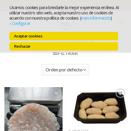
Ir
COMPRA ONLINE EL MEJOR MARISCO Y ELIGE LA FECHA DE
Usamos cookies para brindarle la mejor experiencia en línea. Al
ENTREGA
al
utilizar nuestro sitio web, acepta nuestro uso de cookies de
acuerdo con nuestra política de cookies. (
más información
)
contenido
-
Configurar
MENÚ
Aceptar cookies
ELABORADOS
INICIO
/
Rechazar
FILTRAR
Añadir a
Añadir a
favoritos
favoritos
ELABORADOS