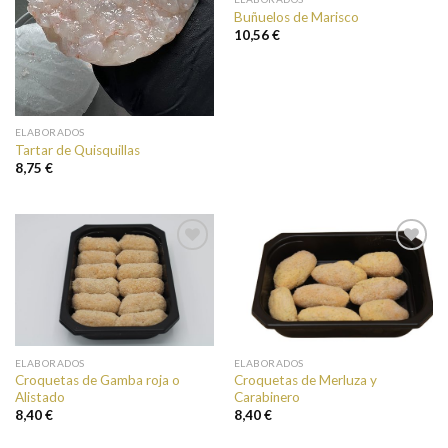
Buñuelos de Marisco
10,56 €
ELABORADOS
Tartar de Quisquillas
8,75 €
Añadir a
Añadir a
favoritos
favoritos
ELABORADOS
ELABORADOS
Croquetas de Gamba roja o
Croquetas de Merluza y
Alistado
Carabinero
8,40 €
8,40 €