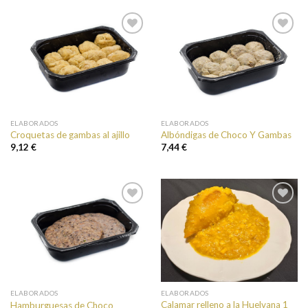
Añadir a
Añadir a
favoritos
favoritos
ELABORADOS
ELABORADOS
Croquetas de gambas al ajillo
Albóndigas de Choco Y Gambas
9,12 €
7,44 €
Añadir a
Añadir a
favoritos
favoritos
ELABORADOS
ELABORADOS
Calamar relleno a la Huelvana 1
Hamburguesas de Choco