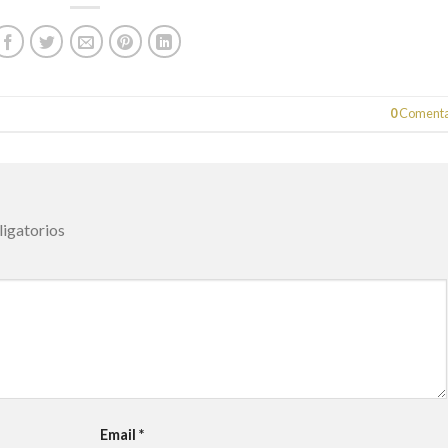
0
Comenta
igatorios
Email
*