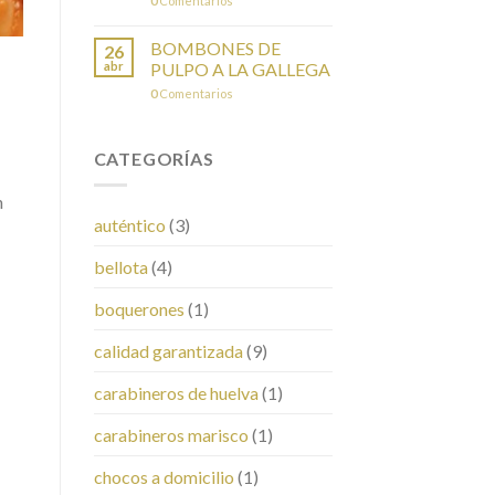
0
Comentarios
BOMBONES DE
26
abr
PULPO A LA GALLEGA
0
Comentarios
CATEGORÍAS
n
auténtico
(3)
bellota
(4)
boquerones
(1)
calidad garantizada
(9)
carabineros de huelva
(1)
carabineros marisco
(1)
chocos a domicilio
(1)