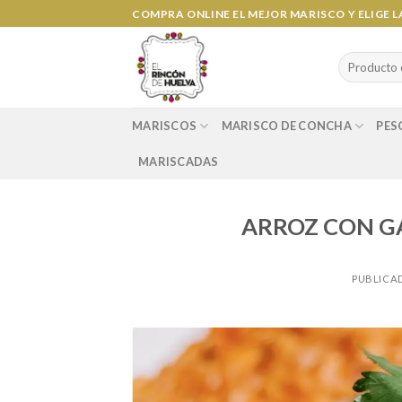
Ir
COMPRA ONLINE EL MEJOR MARISCO Y ELIGE 
al
contenido
Search
for:
MARISCOS
MARISCO DE CONCHA
PES
MARISCADAS
ARROZ CON G
PUBLICA