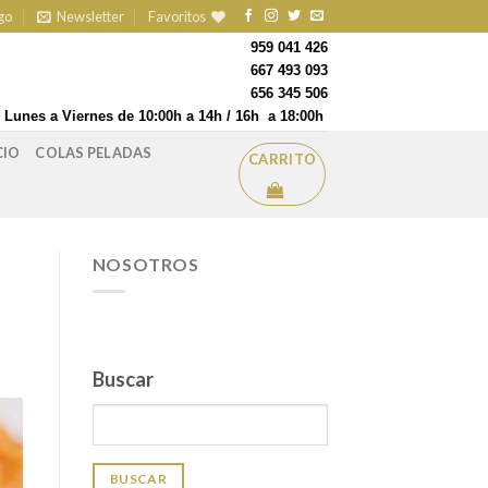
go
Newsletter
Favoritos
959 041 426
667 493 093
656 345 506
Lunes a Viernes de 10:00h a 14h / 16h a 18:00h
CIO
COLAS PELADAS
CARRITO
NOSOTROS
Buscar
BUSCAR