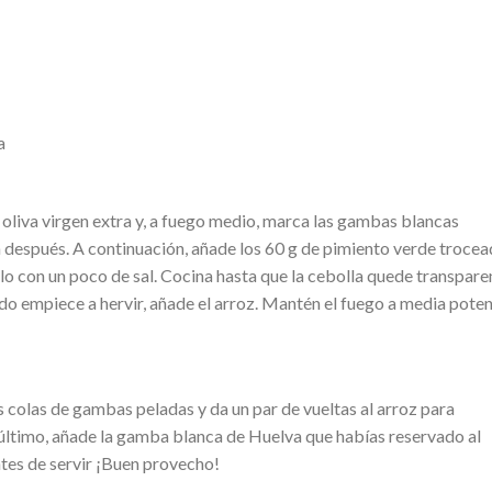
a
 oliva virgen extra y, a fuego medio, marca las gambas blancas
ra después. A continuación, añade los 60 g de pimiento verde trocea
lo con un poco de sal. Cocina hasta que la cebolla quede transpare
do empiece a hervir, añade el arroz. Mantén el fuego a media pote
s colas de gambas peladas y da un par de vueltas al arroz para
r último, añade la gamba blanca de Huelva que habías reservado al
ntes de servir ¡Buen provecho!