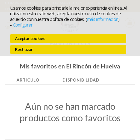
Ir
COMPRA ONLINE EL MEJOR MARISCO Y ELIGE LA FECHA DE
Usamos cookies para brindarle la mejor experiencia en línea. Al
ENTREGA
al
utilizar nuestro sitio web, acepta nuestro uso de cookies de
acuerdo con nuestra política de cookies. (
más información
)
contenido
-
Configurar
MENÚ
Aceptar cookies
FAVORITOS
Rechazar
Mis favoritos en El Rincón de Huelva
ARTÍCULO
DISPONIBILIDAD
Aún no se han marcado
productos como favoritos