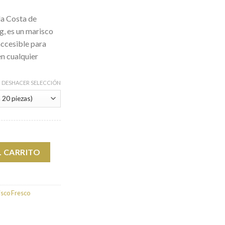
la Costa de
g, es un marisco
accesible para
en cualquier
DESHACER SELECCIÓN
queña C5 (13-20 PZAS/500G)
L CARRITO
isco Fresco