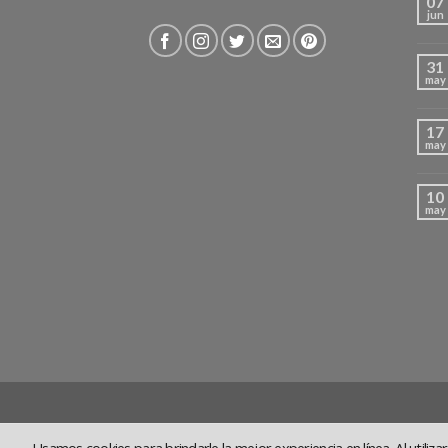
07
jun
31
may
17
may
10
may