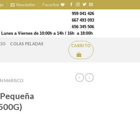
go
Newsletter
Favoritos
959 041 426
667 493 093
656 345 506
Lunes a Viernes de 10:00h a 14h / 16h a 18:00h
CIO
COLAS PELADAS
CARRITO
EN MARISCO
a Pequeña
/500G)