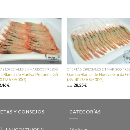
S
Añadir a
Añadi
favoritos
favori
AS ESPECIALES EN MARISCO FRESCO
OFERTAS ESPECIALES EN MARISCO FRE
a Blanca de Huelva Pequeña G5
Gamba Blanca de Huelva Gorda G
60 PZAS/500G)
(35-40 PZAS/500G)
,46 €
28,35 €
desde
ETAS Y CONSEJOS
CATEGORÍAS
Mariscos
LANGOSTINOS AL