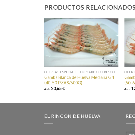
PRODUCTOS RELACIONADO
Añadir a
favoritos
OFERTAS ESPECIALES EN MARISCO FRESCO
OFERT
Gamba Blanca de Huelva Mediana G4
Gamb
(40-50 PZAS/500G)
(50-
20,65 €
12
desde
desde
EL RINCÓN DE HUELVA
REC