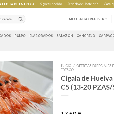
Sigue tu pedido
Servicio de Hostelería
Catálo
LA FECHA DE ENTREGA
MI CUENTA / REGISTRO
CADOS
PULPO
ELABORADOS
SALAZON
CANGREJO
CARPAC
INICIO
/
OFERTAS ESPECIALES 
FRESCO
Cigala de Huelv
Añadir a
favoritos
C5 (13-20 PZAS
17,50 €