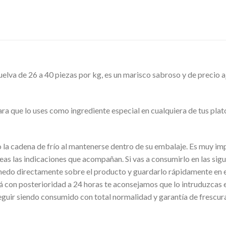
elva de 26 a 40 piezas por kg, es un marisco sabroso y de precio aj
ara que lo uses como ingrediente especial en cualquiera de tus pl
o la cadena de frío al mantenerse dentro de su embalaje. Es muy impo
eas las indicaciones que acompañan. Si vas a consumirlo en las sig
húmedo directamente sobre el producto y guardarlo rápidamente en e
á con posterioridad a 24 horas te aconsejamos que lo intruduzcas e
eguir siendo consumido con total normalidad y garantía de frescur