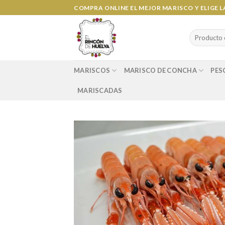
Ir
COMPRA ONLINE EL MEJOR MARISCO Y ELIGE 
al
contenido
Search
for:
MARISCOS
MARISCO DE CONCHA
PES
MARISCADAS