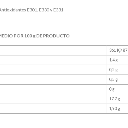
Antioxidantes E301, E330 y E331
EDIO POR 100 g DE PRODUCTO
361 Kj/ 8
1,4 g
0,2 g
0,5 g
0 g
17,7 g
1,90 g