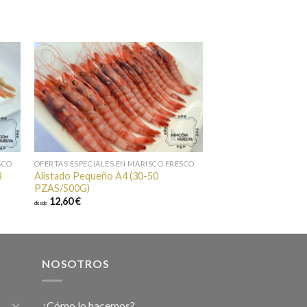
r a
Añadir a
tos
favoritos
SCO
OFERTAS ESPECIALES EN MARISCO FRESCO
3
Alistado Pequeño A4 (30-50
PZAS/500G)
12,60 €
desde
NOSOTROS
¿Cómo lo hacemos?