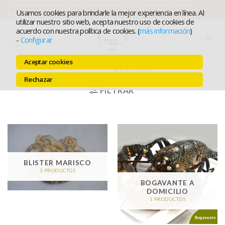
Ir
COMPRA ONLINE EL MEJOR MARISCO Y ELIGE LA FECHA DE
Usamos cookies para brindarle la mejor experiencia en línea. Al
ENTREGA
al
utilizar nuestro sitio web, acepta nuestro uso de cookies de
acuerdo con nuestra política de cookies. (
más información
)
contenido
-
Configurar
MENÚ
Aceptar cookies
INICIO
/
CATÁLOGO
Rechazar
FILTRAR
BLISTER MARISCO
3 PRODUCTOS
BOGAVANTE A
DOMICILIO
1 PRODUCTOS