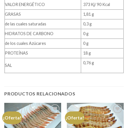
VALOR ENERGÉTICO
373 Kj/ 90 Kcal
GRASAS
1,81 g
de las cuales saturadas
0,3 g
HIDRATOS DE CARBONO
0 g
de los cuales Azúcares
0 g
PROTEÍNAS
18 g
0,76 g
SAL
PRODUCTOS RELACIONADOS
¡Oferta!
¡Oferta!
Añadir a
Añadir a
favoritos
favoritos