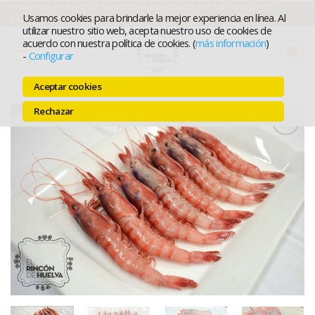
Ir
COMPRA ONLINE EL MEJOR MARISCO Y ELIGE LA FECHA DE
Usamos cookies para brindarle la mejor experiencia en línea. Al
ENTREGA
al
utilizar nuestro sitio web, acepta nuestro uso de cookies de
acuerdo con nuestra política de cookies. (
más información
)
contenido
-
Configurar
MENÚ
Aceptar cookies
Rechazar
Añadir a
favoritos