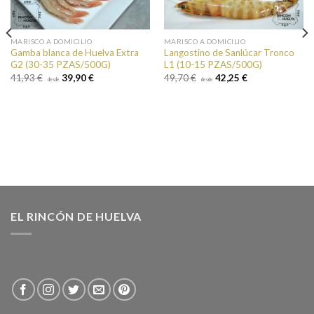
MARISCO A DOMICILIO
MARISCO A DOMICILIO
Gamba blanca de Huelva Extra
Langostino de Sanlúcar Tronco
G2 (30-35 PZAS/500G)
L1 (10-15 PZAS/500G)
41,93 €
39,90 €
49,70 €
42,25 €
desde
desde
EL RINCÓN DE HUELVA