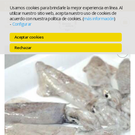
Ir
COMPRA ONLINE EL MEJOR MARISCO Y ELIGE LA FECHA DE
Usamos cookies para brindarle la mejor experiencia en línea. Al
ENTREGA
al
utilizar nuestro sitio web, acepta nuestro uso de cookies de
acuerdo con nuestra política de cookies. (
más información
)
contenido
-
Configurar
MENÚ
Aceptar cookies
Rechazar
Añadir a
favoritos