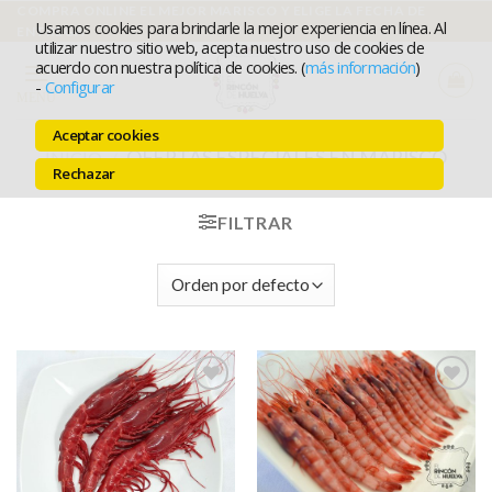
Ir
COMPRA ONLINE EL MEJOR MARISCO Y ELIGE LA FECHA DE
Usamos cookies para brindarle la mejor experiencia en línea. Al
ENTREGA
al
utilizar nuestro sitio web, acepta nuestro uso de cookies de
acuerdo con nuestra política de cookies. (
más información
)
contenido
-
Configurar
MENÚ
Aceptar cookies
OFERTAS ESPECIALES EN MARISCO
INICIO
/
Rechazar
FRESCO
FILTRAR
Añadir a
Añadir a
favoritos
favoritos