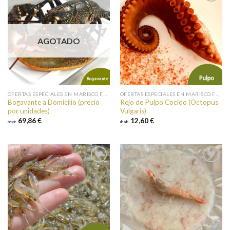
Añadir a
Añadir a
favoritos
favoritos
AGOTADO
OFERTAS ESPECIALES EN MARISCO FRESCO
OFERTAS ESPECIALES EN MARISCO FRESCO
Bogavante a Domicilio (precio
Rejo de Pulpo Cocido (Octopus
por unidades)
Vulgaris)
69,86 €
12,60 €
desde
desde
Añadir a
Añadir a
favoritos
favoritos