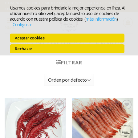
Ir
COMPRA ONLINE EL MEJOR MARISCO Y ELIGE LA FECHA DE
Usamos cookies para brindarle la mejor experiencia en línea. Al
ENTREGA
al
utilizar nuestro sitio web, acepta nuestro uso de cookies de
acuerdo con nuestra política de cookies. (
más información
)
contenido
-
Configurar
MENÚ
Aceptar cookies
OFERTAS ESPECIALES EN MARISCO
INICIO
/
Rechazar
FRESCO
FILTRAR
Añadir a
Añadir a
favoritos
favoritos