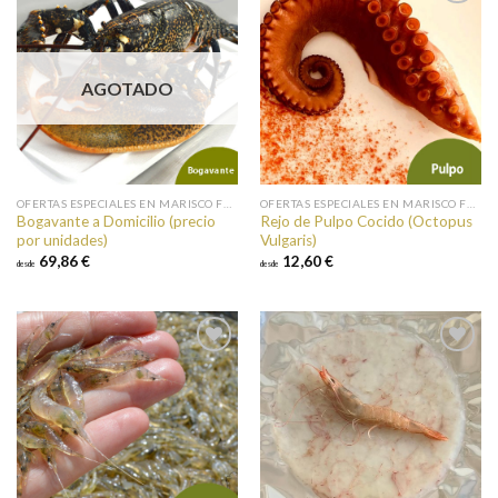
Añadir a
Añadir a
favoritos
favoritos
AGOTADO
OFERTAS ESPECIALES EN MARISCO FRESCO
OFERTAS ESPECIALES EN MARISCO FRESCO
Bogavante a Domicilio (precio
Rejo de Pulpo Cocido (Octopus
por unidades)
Vulgaris)
69,86 €
12,60 €
desde
desde
Añadir a
Añadir a
favoritos
favoritos