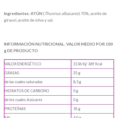
Ingredientes
:
ATÚN
(
Thunnus albacares
) 70%, aceite de
girasol, aceite de oliva y sal.
INFORMACIÓN NUTRICIONAL. VALOR MEDIO POR 100
g DE PRODUCTO
VALOR ENERGÉTICO
1536 Kj/ 369 Kcal
GRASAS
25 g
de las cuales saturadas
8,3 g
HIDRATOS DE CARBONO
0 g
de los cuales Azúcares
0 g
PROTEÍNAS
35 g
SAL
4,0 g