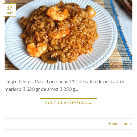
17
may
Ingredientes: Para 4 personas 1’5 l de caldo de pescado y
marisco  320 gr de arroz  250 g...
CONTINUAR LEYENDO
→
0
Comentarios