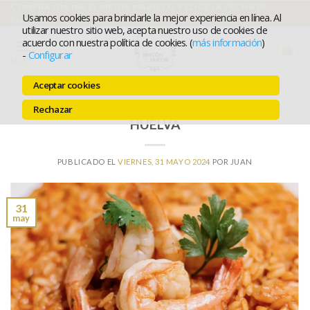
Ir
COMPRA ONLINE EL MEJOR MARISCO Y ELIGE LA FECHA DE
Usamos cookies para brindarle la mejor experiencia en línea. Al
ENTREGA
al
utilizar nuestro sitio web, acepta nuestro uso de cookies de
acuerdo con nuestra política de cookies. (
más información
)
contenido
-
Configurar
MENÚ
Aceptar cookies
ARROZ CON GAMBAS BLANCAS DE
Rechazar
HUELVA
PUBLICADO EL
VIERNES, 31 MAYO 2024
POR
JUAN
31
may