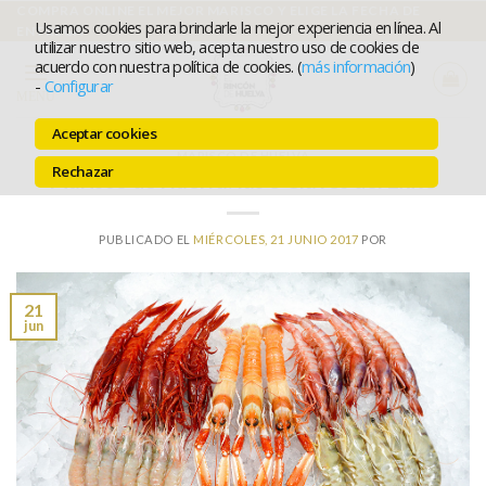
Ir
COMPRA ONLINE EL MEJOR MARISCO Y ELIGE LA FECHA DE
Usamos cookies para brindarle la mejor experiencia en línea. Al
ENTREGA
al
utilizar nuestro sitio web, acepta nuestro uso de cookies de
acuerdo con nuestra política de cookies. (
más información
)
contenido
-
Configurar
MENÚ
Aceptar cookies
MARISCO DE HUELVA
Rechazar
Marisco de Huelva: las 5 Claves del Éxito
PUBLICADO EL
MIÉRCOLES, 21 JUNIO 2017
POR
21
jun