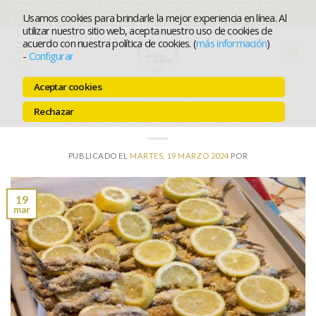
Ir
COMPRA ONLINE EL MEJOR MARISCO Y ELIGE LA FECHA DE
Usamos cookies para brindarle la mejor experiencia en línea. Al
ENTREGA
al
utilizar nuestro sitio web, acepta nuestro uso de cookies de
acuerdo con nuestra política de cookies. (
más información
)
contenido
-
Configurar
MENÚ
Aceptar cookies
BOQUERONES
Rechazar
BOQUERONES DE HUELVA AL HORNO
PUBLICADO EL
MARTES, 19 MARZO 2024
POR
19
mar