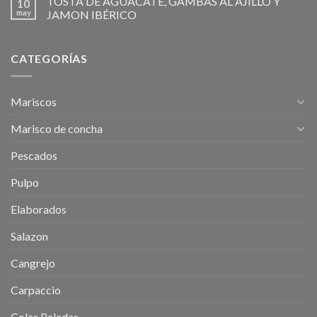
TOSTA DE AGUACATE, GAMBAS AL AJILLO Y
10
may
JAMON IBÉRICO
CATEGORÍAS
Mariscos
Marisco de concha
Pescados
Pulpo
Elaborados
Salazon
Cangrejo
Carpaccio
Colas Peladas