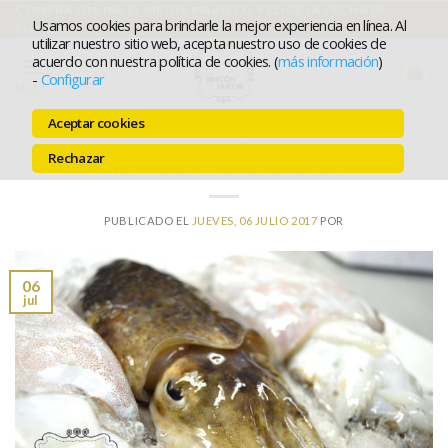
Ir
COMPRA ONLINE EL MEJOR MARISCO Y ELIGE LA FECHA DE
Usamos cookies para brindarle la mejor experiencia en línea. Al
ENTREGA
al
utilizar nuestro sitio web, acepta nuestro uso de cookies de
acuerdo con nuestra política de cookies. (
más información
)
contenido
-
Configurar
MENÚ
Aceptar cookies
RECETA DE CHOCOS
Rechazar
Receta de Chocos en Salsa
PUBLICADO EL
JUEVES, 06 JULIO 2017
POR
06
jul