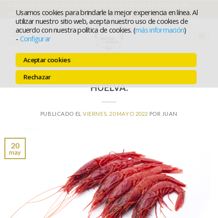
Ir
COMPRA ONLINE EL MEJOR MARISCO Y ELIGE LA FECHA DE
Usamos cookies para brindarle la mejor experiencia en línea. Al
ENTREGA
al
utilizar nuestro sitio web, acepta nuestro uso de cookies de
acuerdo con nuestra política de cookies. (
más información
)
contenido
-
Configurar
MENÚ
Aceptar cookies
20 CUALIDADES DEL MARISCO DE
Rechazar
HUELVA.
PUBLICADO EL
VIERNES, 20 MAYO 2022
POR
JUAN
20
may