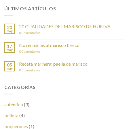
ÚLTIMOS ARTÍCULOS
20 CUALIDADES DEL MARISCO DE HUELVA.
20
may
0
Comentarios
No renuncies al marisco fresco
17
may
0
Comentarios
Receta marinera: paella de marisco
05
may
0
Comentarios
CATEGORÍAS
auténtico
(3)
bellota
(4)
boquerones
(1)