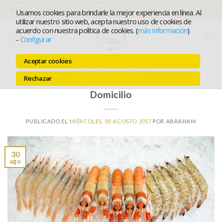
Ir
COMPRA ONLINE EL MEJOR MARISCO Y ELIGE LA FECHA DE
Usamos cookies para brindarle la mejor experiencia en línea. Al
ENTREGA
al
utilizar nuestro sitio web, acepta nuestro uso de cookies de
acuerdo con nuestra política de cookies. (
más información
)
contenido
-
Configurar
MENÚ
Aceptar cookies
MARISCADA A DOMICILIO
Rechazar
Cómo Preparar una Mariscada a
Domicilio
PUBLICADO EL
MIÉRCOLES, 30 AGOSTO 2017
POR
ABRAHAM
30
ago