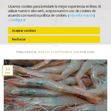
Ir
COMPRA ONLINE EL MEJOR MARISCO Y ELIGE LA FECHA DE
Usamos cookies para brindarle la mejor experiencia en línea. Al
ENTREGA
al
utilizar nuestro sitio web, acepta nuestro uso de cookies de
acuerdo con nuestra política de cookies. (
más información
)
contenido
-
Configurar
MENÚ
Aceptar cookies
GAMBAS CON SALSA DE OSTRAS
Rechazar
PUBLICADO EL
MARTES, 13 SEPTIEMBRE 2022
POR
JUAN
13
sep