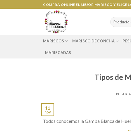
Ir
COMPRA ONLINE EL MEJOR MARISCO Y ELIGE 
al
contenido
Search
for:
MARISCOS
MARISCO DE CONCHA
PES
MARISCADAS
Tipos de M
PUBLIC
11
nov
Todos conocemos la Gamba Blanca de Huelva 