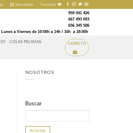
go
Newsletter
Favoritos
959 041 426
667 493 093
656 345 506
Lunes a Viernes de 10:00h a 14h / 16h a 18:00h
CIO
COLAS PELADAS
CARRITO
NOSOTROS
Buscar
BUSCAR