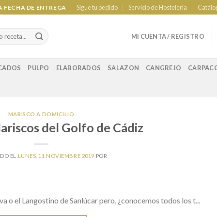
Sigue tu pedido
Servicio de Hostelería
Catálo
LA FECHA DE ENTREGA
MI CUENTA / REGISTRO
CADOS
PULPO
ELABORADOS
SALAZON
CANGREJO
CARPAC
MARISCO A DOMICILIO
ariscos del Golfo de Cádiz
ADO EL
LUNES, 11 NOVIEMBRE 2019
POR
o el Langostino de Sanlúcar pero, ¿conocemos todos los t...