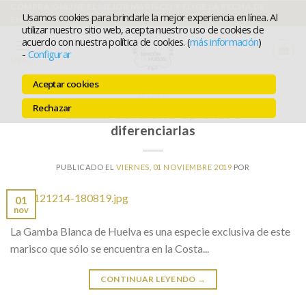
Ir
COMPRA ONLINE EL MEJOR MARISCO Y ELIGE LA FECHA DE
Usamos cookies para brindarle la mejor experiencia en línea. Al
ENTREGA
al
utilizar nuestro sitio web, acepta nuestro uso de cookies de
acuerdo con nuestra política de cookies. (
más información
)
contenido
-
Configurar
MENÚ
Aceptar cookies
FRESCO
Rechazar
Gambas de Huelva: aprende a
diferenciarlas
PUBLICADO EL
VIERNES, 01 NOVIEMBRE 2019
POR
01
nov
La Gamba Blanca de Huelva es una especie exclusiva de este
marisco que sólo se encuentra en la Costa...
CONTINUAR LEYENDO
→