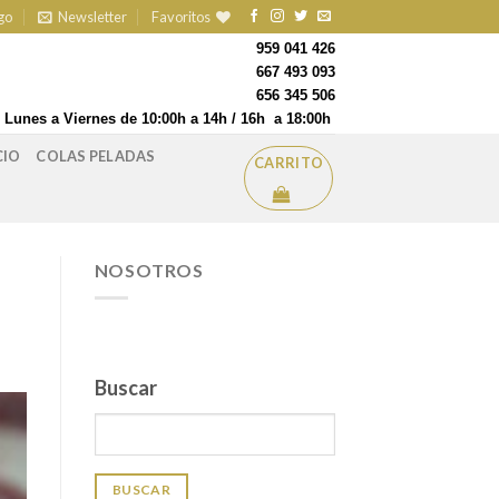
go
Newsletter
Favoritos
959 041 426
667 493 093
656 345 506
Lunes a Viernes de 10:00h a 14h / 16h a 18:00h
CIO
COLAS PELADAS
CARRITO
NOSOTROS
Buscar
BUSCAR