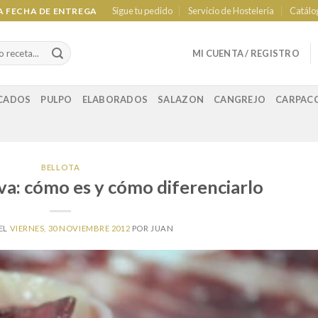
Sigue tu pedido
Servicio de Hostelería
Catálo
LA FECHA DE ENTREGA
MI CUENTA / REGISTRO
CADOS
PULPO
ELABORADOS
SALAZON
CANGREJO
CARPAC
BELLOTA
va: cómo es y cómo diferenciarlo
EL
VIERNES, 30 NOVIEMBRE 2012
POR
JUAN