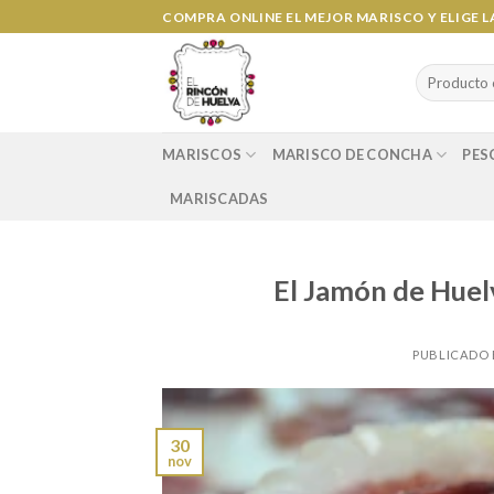
Ir
COMPRA ONLINE EL MEJOR MARISCO Y ELIGE 
al
contenido
Search
for:
MARISCOS
MARISCO DE CONCHA
PES
MARISCADAS
El Jamón de Huel
PUBLICADO 
30
nov