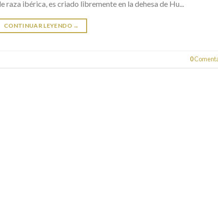
raza ibérica, es criado libremente en la dehesa de Hu...
CONTINUAR LEYENDO
→
0
Comenta