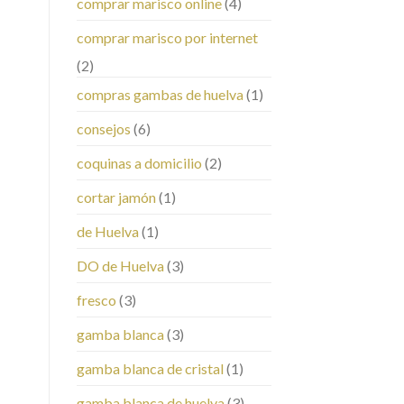
comprar marisco online
(4)
comprar marisco por internet
(2)
compras gambas de huelva
(1)
consejos
(6)
coquinas a domicilio
(2)
cortar jamón
(1)
de Huelva
(1)
DO de Huelva
(3)
fresco
(3)
gamba blanca
(3)
gamba blanca de cristal
(1)
gamba blanca de huelva
(3)