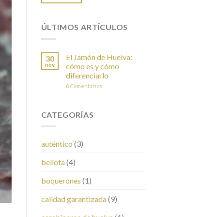
ÚLTIMOS ARTÍCULOS
El Jamón de Huelva:
30
nov
cómo es y cómo
diferenciarlo
0
Comentarios
CATEGORÍAS
auténtico
(3)
bellota
(4)
boquerones
(1)
calidad garantizada
(9)