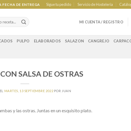
Sigue tu pedido
Servicio de Hostelería
Catálo
LA FECHA DE ENTREGA
MI CUENTA / REGISTRO
CADOS
PULPO
ELABORADOS
SALAZON
CANGREJO
CARPAC
CON SALSA DE OSTRAS
 EL
MARTES, 13 SEPTIEMBRE 2022
POR
JUAN
bas y las ostras. Juntas en un esquisito plato.