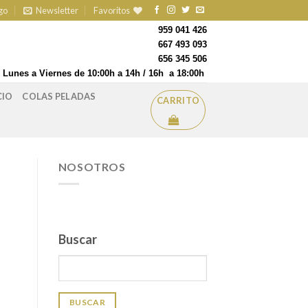
go
Newsletter
Favoritos
959 041 426
667 493 093
656 345 506
Lunes a Viernes de 10:00h a 14h / 16h a 18:00h
CIO
COLAS PELADAS
CARRITO
NOSOTROS
Buscar
BUSCAR