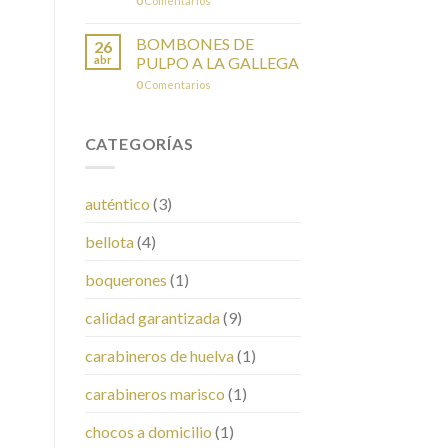
0
Comentarios
BOMBONES DE
26
abr
PULPO A LA GALLEGA
0
Comentarios
CATEGORÍAS
auténtico
(3)
bellota
(4)
boquerones
(1)
calidad garantizada
(9)
carabineros de huelva
(1)
carabineros marisco
(1)
chocos a domicilio
(1)