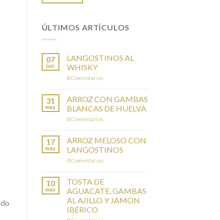
ÚLTIMOS ARTÍCULOS
LANGOSTINOS AL
07
jun
WHISKY
0
Comentarios
ARROZ CON GAMBAS
31
may
BLANCAS DE HUELVA
0
Comentarios
ARROZ MELOSO CON
17
may
LANGOSTINOS
0
Comentarios
TOSTA DE
10
may
AGUACATE, GAMBAS
AL AJILLO Y JAMON
ndo
IBÉRICO