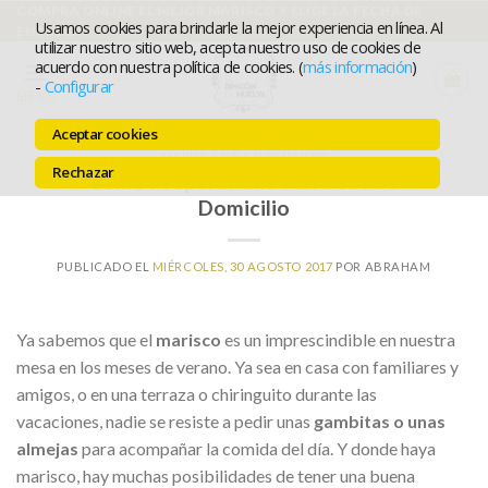
Ir
COMPRA ONLINE EL MEJOR MARISCO Y ELIGE LA FECHA DE
Usamos cookies para brindarle la mejor experiencia en línea. Al
ENTREGA
al
utilizar nuestro sitio web, acepta nuestro uso de cookies de
acuerdo con nuestra política de cookies. (
más información
)
contenido
-
Configurar
MENÚ
Aceptar cookies
MARISCADA A DOMICILIO
Rechazar
Cómo Preparar una Mariscada a
Domicilio
PUBLICADO EL
MIÉRCOLES, 30 AGOSTO 2017
POR
ABRAHAM
Ya sabemos que el
marisco
es un imprescindible en nuestra
mesa en los meses de verano. Ya sea en casa con familiares y
amigos, o en una terraza o chiringuito durante las
vacaciones, nadie se resiste a pedir unas
gambitas o unas
almejas
para acompañar la comida del día. Y donde haya
marisco, hay muchas posibilidades de tener una buena