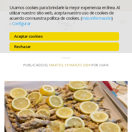
Ir
COMPRA ONLINE EL MEJOR MARISCO Y ELIGE LA FECHA DE
Usamos cookies para brindarle la mejor experiencia en línea. Al
ENTREGA
al
utilizar nuestro sitio web, acepta nuestro uso de cookies de
acuerdo con nuestra política de cookies. (
más información
)
contenido
-
Configurar
MENÚ
Aceptar cookies
BOQUERONES
Rechazar
BOQUERONES DE HUELVA AL HORNO
PUBLICADO EL
MARTES, 19 MARZO 2024
POR
JUAN