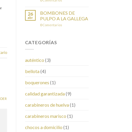
0
Comentarios
de
BOMBONES DE
26
abr
PULPO A LA GALLEGA
0
Comentarios
CATEGORÍAS
ario
auténtico
(3)
bellota
(4)
boquerones
(1)
calidad garantizada
(9)
NDER
carabineros de huelva
(1)
carabineros marisco
(1)
chocos a domicilio
(1)