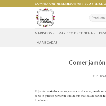
Ir
COMPRA ONLINE EL MEJOR MARISCO Y ELIGE 
al
contenido
Search
for:
MARISCOS
MARISCO DE CONCHA
PES
MARISCADAS
Comer jamón 
PUBLICA
El jamón cortado a mano, envasado al vacío, puede ser c
si no te quieres perder ni uno de sus matices de sabor, t
loncheado.