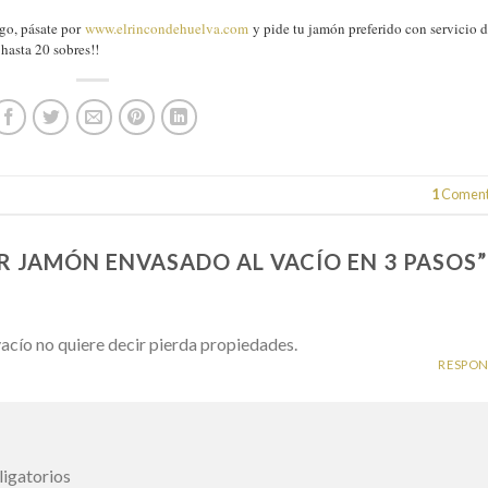
go, pásate por
www.elrincondehuelva.com
y pide tu jamón preferido con servicio 
 hasta 20 sobres!!
1
Coment
 JAMÓN ENVASADO AL VACÍO EN 3 PASOS
”
vacío no quiere decir pierda propiedades.
RESPO
igatorios