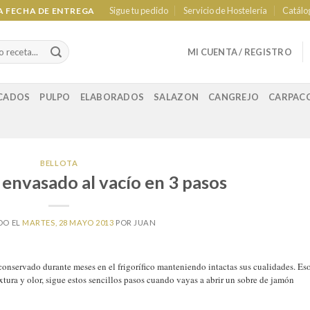
Sigue tu pedido
Servicio de Hostelería
Catálo
LA FECHA DE ENTREGA
MI CUENTA / REGISTRO
CADOS
PULPO
ELABORADOS
SALAZON
CANGREJO
CARPAC
BELLOTA
envasado al vacío en 3 pasos
DO EL
MARTES, 28 MAYO 2013
POR
JUAN
onservado durante meses en el frigorífico manteniendo intactas sus cualidades. Eso
extura y olor, sigue estos sencillos pasos cuando vayas a abrir un sobre de jamón