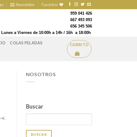
go
Newsletter
Favoritos
959 041 426
667 493 093
656 345 506
Lunes a Viernes de 10:00h a 14h / 16h a 18:00h
CIO
COLAS PELADAS
CARRITO
NOSOTROS
Buscar
 sí,
BUSCAR