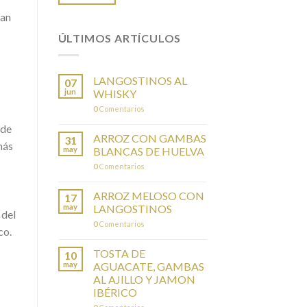
tan
ÚLTIMOS ARTÍCULOS
LANGOSTINOS AL
07
jun
WHISKY
0
Comentarios
 de
ARROZ CON GAMBAS
31
más
may
BLANCAS DE HUELVA
0
Comentarios
ARROZ MELOSO CON
17
may
LANGOSTINOS
 del
0
Comentarios
co.
TOSTA DE
10
may
AGUACATE, GAMBAS
AL AJILLO Y JAMON
IBÉRICO