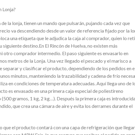
n Lonja?
de la lonja, tienen un mando que pulsarán, pujando cada vez que
recio va descendiendo desde un valor de referencia fijado por la lo
oca una etiqueta que le adjudica la caja al comprador, quien lo ret
su siguiente destino.En El Rincón de Huelva, no existen más
ni otro comprador intermedio. El paso siguiente es envasarlo en
unos metros de la Lonja. Una vez llegado el pescado y el marisco a
e separar y clasificar el producto, dependiendo de los pedidos en e
unos minutos, manteniendo la trazabilidad y cadena de frío necesa
ealiza en condiciones de temperatura adecuadas. Aquí llega uno de l
cto es envasado en una primera caja especial de poliestireno
 (500 gramos, 1 kg, 2 kg…). Después la primera caja es introducid
ndido, que crea una cámara de aire y evita los derrames durante el
o que el producto contará con una capa de refrigeración que llega
abajamos con MRW Frío, lo que asegura que recibas el pedido en ape