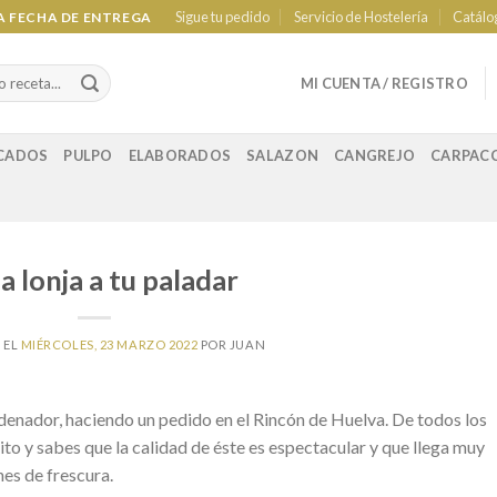
Sigue tu pedido
Servicio de Hostelería
Catálo
LA FECHA DE ENTREGA
MI CUENTA / REGISTRO
CADOS
PULPO
ELABORADOS
SALAZON
CANGREJO
CARPAC
a lonja a tu paladar
 EL
MIÉRCOLES, 23 MARZO 2022
POR
JUAN
denador, haciendo un pedido en el Rincón de Huelva. De todos los
to y sabes que la calidad de éste es espectacular y que llega muy
nes de frescura.