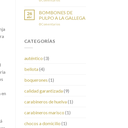
0
Comentarios
BOMBONES DE
26
abr
PULPO A LA GALLEGA
0
Comentarios
nja
ira
CATEGORÍAS
auténtico
(3)
l
bellota
(4)
ria
os
boquerones
(1)
calidad garantizada
(9)
a en
carabineros de huelva
(1)
carabineros marisco
(1)
rá
chocos a domicilio
(1)
nas