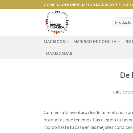
Ir
COMPRA ONLINE EL MEJOR MARISCO Y ELIGE 
al
contenido
Search
for:
MARISCOS
MARISCO DE CONCHA
PES
MARISCADAS
De l
PUBLICADO
Comienza la aventura desde tu teléfono u or
productos que tenemos, has elegido tu favori
rápido hasta tu casa en las mejores condicio