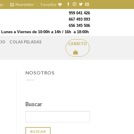
go
Newsletter
Favoritos
959 041 426
667 493 093
656 345 506
Lunes a Viernes de 10:00h a 14h / 16h a 18:00h
CIO
COLAS PELADAS
CARRITO
NOSOTROS
Buscar
BUSCAR