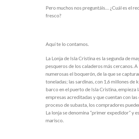
Pero muchos nos preguntáis… ¿Cuál es el reco
fresco?
Aquí te lo contamos.
La Lonja de Isla Cristina es la segunda de m
pesqueros de los caladeros más cercanos. A 
numerosas el boquerón, de la que se capturan 
toneladas; las sardinas, con 1,6 millones de 
barco en el puerto de Isla Cristina, empieza
empresas acreditadas y que cuentan con las c
proceso de subasta, los compradores pueden v
La lonja se denomina “primer expedidor” y es
marisco.