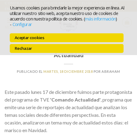
Ir
COMPRA ONLINE EL MEJOR MARISCO Y ELIGE LA FECHA DE
Usamos cookies para brindarle la mejor experiencia en línea. Al
ENTREGA
al
utilizar nuestro sitio web, acepta nuestro uso de cookies de
acuerdo con nuestra política de cookies. (
más información
)
contenido
-
Configurar
MENÚ
Aceptar cookies
El Rincón de Huelva en Comando
Rechazar
Actualidad
PUBLICADO EL
MARTES, 18 DICIEMBRE 2018
POR
ABRAHAM
Este pasado lunes 17 de diciembre fuimos parte protagonista
del programa de TVE
'Comando Actualidad'
, p
rograma que
emite una serie de reportajes de actualidad que analizan los
temas sociales desde diferentes perspectivas. En esta
ocasión, analizaron un tema muy de actualidad estos días: el
marisco en Navidad.