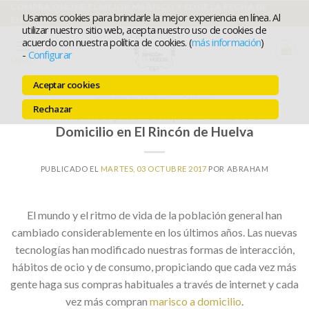
Ir
COMPRA ONLINE EL MEJOR MARISCO Y ELIGE LA FECHA DE
Usamos cookies para brindarle la mejor experiencia en línea. Al
ENTREGA
al
utilizar nuestro sitio web, acepta nuestro uso de cookies de
acuerdo con nuestra política de cookies. (
más información
)
contenido
-
Configurar
MENÚ
Aceptar cookies
COMPRAR MARISCO ONLINE
Rechazar
7 Razones para Comprar Marisco a
Domicilio en El Rincón de Huelva
PUBLICADO EL
MARTES, 03 OCTUBRE 2017
POR
ABRAHAM
El mundo y el ritmo de vida de la población general han
cambiado considerablemente en los últimos años. Las nuevas
tecnologías han modificado nuestras formas de interacción,
hábitos de ocio y de consumo, propiciando que cada vez más
gente haga sus compras habituales a través de internet y cada
vez más compran
marisco a domicilio
.