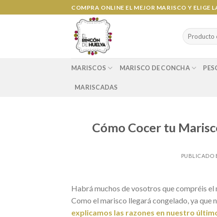
Ir
COMPRA ONLINE EL MEJOR MARISCO Y ELIGE 
al
contenido
Search
for:
MARISCOS
MARISCO DE CONCHA
PES
MARISCADAS
Cómo Cocer tu Marisco
PUBLICADO 
Habrá muchos de vosotros que compréis el 
Como el marisco llegará congelado, ya que nu
explicamos las razones en nuestro últim