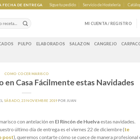
Sigue tu pedido
Servicio de Hostelería
Catálo
LA FECHA DE ENTREGA
MI CUENTA / REGISTRO
CADOS
PULPO
ELABORADOS
SALAZON
CANGREJO
CARPAC
COMO COCER MARISCO
 en Casa Fácilmente estas Navidades
EL
SÁBADO, 23 NOVIEMBRE 2019
POR
JUAN
marisco con antelación en
El Rincón de Huelva
estas navidades.
estro último día de entrega es el viernes 22 de diciembre (
te
o post
), queremos contarte cómo se cuece de manera profesional 