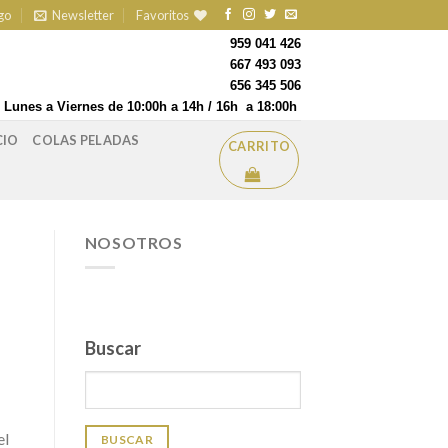
go
Newsletter
Favoritos
959 041 426
667 493 093
656 345 506
Lunes a Viernes de 10:00h a 14h / 16h a 18:00h
CIO
COLAS PELADAS
CARRITO
NOSOTROS
Buscar
el
BUSCAR