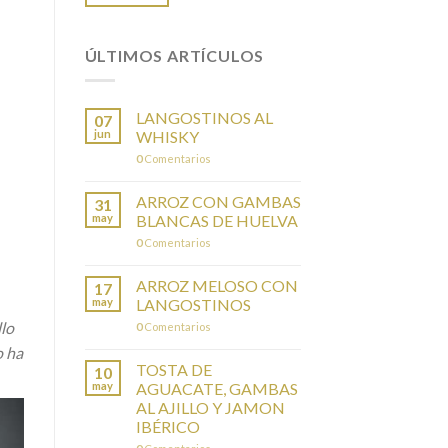
ÚLTIMOS ARTÍCULOS
LANGOSTINOS AL
07
jun
WHISKY
0
Comentarios
ARROZ CON GAMBAS
31
may
BLANCAS DE HUELVA
0
Comentarios
ARROZ MELOSO CON
17
may
LANGOSTINOS
lo
0
Comentarios
o ha
TOSTA DE
10
may
AGUACATE, GAMBAS
AL AJILLO Y JAMON
IBÉRICO