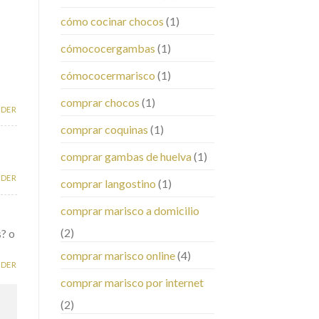
cómo cocinar chocos
(1)
E
cómococergambas
(1)
cómococermarisco
(1)
comprar chocos
(1)
NDER
comprar coquinas
(1)
comprar gambas de huelva
(1)
NDER
comprar langostino
(1)
comprar marisco a domicilio
(2)
s? o
comprar marisco online
(4)
NDER
comprar marisco por internet
(2)