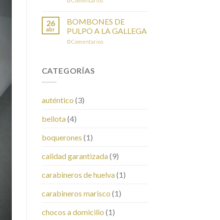
0
Comentarios
BOMBONES DE
26
abr
PULPO A LA GALLEGA
0
Comentarios
CATEGORÍAS
auténtico
(3)
bellota
(4)
boquerones
(1)
calidad garantizada
(9)
carabineros de huelva
(1)
carabineros marisco
(1)
chocos a domicilio
(1)